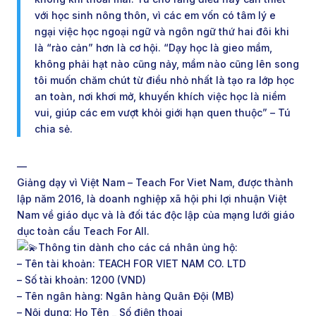
với học sinh nông thôn, vì các em vốn có tâm lý e
ngại việc học ngoại ngữ và ngôn ngữ thứ hai đôi khi
là “rào cản” hơn là cơ hội. “Dạy học là gieo mầm,
không phải hạt nào cũng nảy, mầm nào cũng lên song
tôi muốn chăm chút từ điều nhỏ nhất là tạo ra lớp học
an toàn, nơi khơi mở, khuyến khích việc học là niềm
vui, giúp các em vượt khỏi giới hạn quen thuộc” – Tú
chia sẻ.
—
Giảng dạy vì Việt Nam – Teach For Viet Nam, được thành
lập năm 2016, là doanh nghiệp xã hội phi lợi nhuận Việt
Nam về giáo dục và là đối tác độc lập của mạng lưới giáo
dục toàn cầu Teach For All.
Thông tin dành cho các cá nhân ủng hộ:
– Tên tài khoản: TEACH FOR VIET NAM CO. LTD
– Số tài khoản: 1200 (VND)
– Tên ngân hàng: Ngân hàng Quân Đội (MB)
– Nội dung: Họ Tên _ Số điện thoại