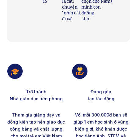
15
là câu
chọn cho
Nam)
chuyện
mình con
“nhìn dài,
đường
đi xa”
khó
Trở thành
Đóng góp
Nhà giáo dục tiên phong
tạo tác động
Tham gia giảng dạy và
Với mỗi 300.000đ bạn sẽ
đồng kiến tạo nền giáo dục
giúp 1 em học sinh ở vùng
công bằng và chất lượng
biên giới, khó khăn được
cho mọi trẻ em Việt Nam
học tiếng Anh, STEM và