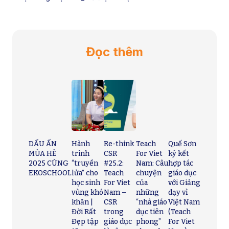
Đọc thêm
DẤU ẤN
Hành
Re-think
Teach
Quế Sơn
MÙA HÈ
trình
CSR
For Viet
ký kết
2025 CÙNG
“truyền
#25.2:
Nam: Câu
hợp tác
EKOSCHOOL
lửa” cho
Teach
chuyện
giáo dục
học sinh
For Viet
của
với Giảng
vùng khó
Nam –
những
dạy vì
khăn |
CSR
“nhà giáo
Việt Nam
Đời Rất
trong
dục tiên
(Teach
Đẹp tập
giáo dục
phong”
For Viet