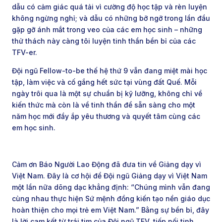
dẫu có cảm giác quá tải vì cường độ học tập và rèn luyện
không ngừng nghỉ; và dẫu có những bỡ ngỡ trong lần đầu
gặp gỡ ánh mắt trong veo của các em học sinh – những
thử thách này càng tôi luyện tinh thần bền bỉ của các
TFV-er.
Đội ngũ Fellow-to-be thế hệ thứ 9 vẫn đang miệt mài học
tập, làm việc và cố gắng hết sức tại vùng đất Quế. Mỗi
ngày trôi qua là một sự chuẩn bị kỹ lưỡng, không chỉ về
kiến thức mà còn là về tinh thần để sẵn sàng cho một
năm học mới đầy ắp yêu thương và quyết tâm cùng các
em học sinh.
Cảm ơn Báo Người Lao Động đã đưa tin về Giảng dạy vì
Việt Nam. Đây là cơ hội để Đội ngũ Giảng dạy vì Việt Nam
một lần nữa dõng dạc khẳng định: “Chúng mình vẫn đang
cùng nhau thực hiện Sứ mệnh đồng kiến tạo nền giáo dục
hoàn thiện cho mọi trẻ em Việt Nam.” Bằng sự bền bỉ, đây
là lời cam kết từ trái tim của Đội ngũ TFV, tiếp nối tinh