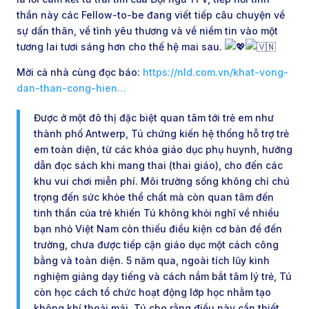
thần này các Fellow-to-be đang viết tiếp câu chuyện về
sự dấn thân, về tình yêu thương và về niềm tin vào một
tương lai tươi sáng hơn cho thế hệ mai sau.
Mời cả nhà cùng đọc báo:
https://nld.com.vn/khat-vong-
dan-than-cong-hien…
Được ở một đô thị đặc biệt quan tâm tới trẻ em như
thành phố Antwerp, Tú chứng kiến hệ thống hỗ trợ trẻ
em toàn diện, từ các khóa giáo dục phụ huynh, hướng
dẫn đọc sách khi mang thai (thai giáo), cho đến các
khu vui chơi miễn phí. Môi trường sống không chỉ chú
trọng đến sức khỏe thể chất mà còn quan tâm đến
tinh thần của trẻ khiến Tú không khỏi nghĩ về nhiều
bạn nhỏ Việt Nam còn thiếu điều kiện cơ bản để đến
trường, chưa được tiếp cận giáo dục một cách công
bằng và toàn diện. 5 năm qua, ngoài tích lũy kinh
nghiệm giảng dạy tiếng và cách nắm bắt tâm lý trẻ, Tú
còn học cách tổ chức hoạt động lớp học nhằm tạo
không khí thoải mái. Tú cho rằng điều này cần thiết