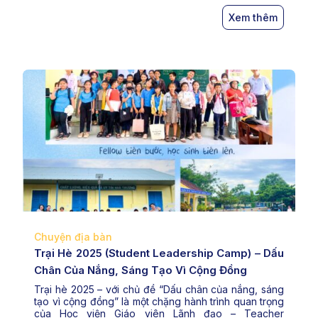
tại Quế Sơn đi qua với biết bao kỷ niệm đáng nhớ
cùng […]
Xem thêm
Chuyện địa bàn
Trại Hè 2025 (Student Leadership Camp) – Dấu
Chân Của Nắng, Sáng Tạo Vì Cộng Đồng
Trại hè 2025 – với chủ đề “Dấu chân của nắng, sáng
tạo vì cộng đồng” là một chặng hành trình quan trọng
của Học viện Giáo viên Lãnh đạo – Teacher