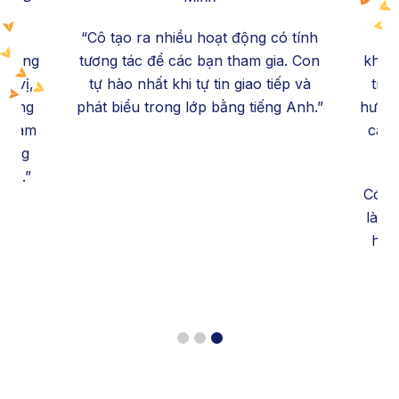
“Cô tạo ra nhiều hoạt động có tính
“Ở
 giống
tương tác để các bạn tham gia. Con
khôn
ú vị,
tự hào nhất khi tự tin giao tiếp và
trì
̀ sáng
phát biểu trong lớp bằng tiếng Anh.”
hướn
ra làm
các 
không
 mê.”
Có nh
là đ
hiể